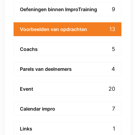
9
Oefeningen binnen ImproTraining
13
Voorbeelden van opdrachten
5
Coachs
4
Parels van deelnemers
20
Event
7
Calendar impro
1
Links