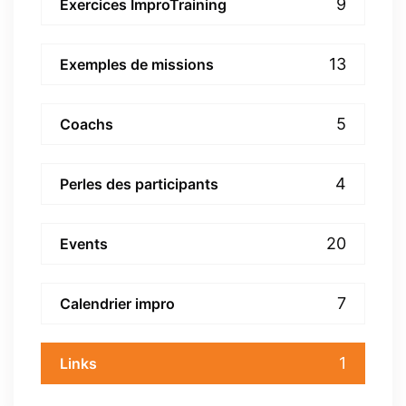
9
Exercices ImproTraining
13
Exemples de missions
5
Coachs
4
Perles des participants
20
Events
7
Calendrier impro
1
Links