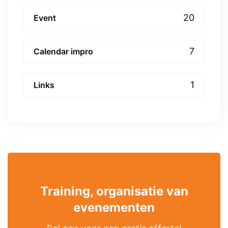
20
Event
7
Calendar impro
1
Links
Training, organisatie van
evenementen