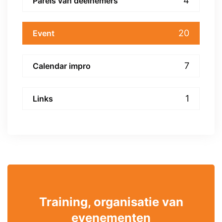
4
Parels van deelnemers
20
Event
7
Calendar impro
1
Links
Training, organisatie van
evenementen