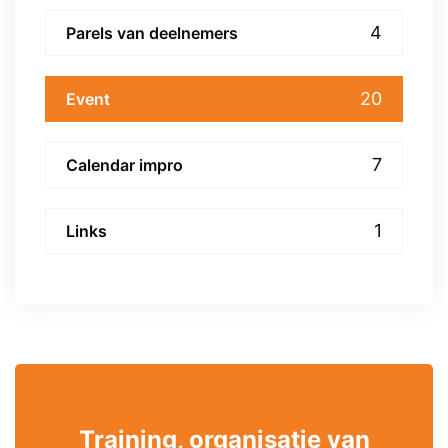
4
Parels van deelnemers
20
Event
7
Calendar impro
1
Links
Training, organisatie van